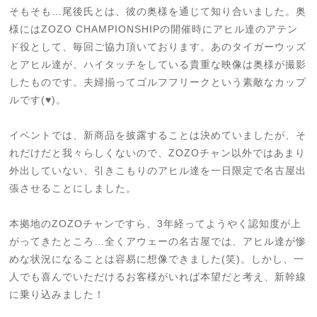
そもそも…尾後氏とは、彼の奥様を通じて知り合いました。奥
様にはZOZO CHAMPIONSHIPの開催時にアヒル達のアテン
ド役として、毎回ご協力頂いております。あのタイガーウッズ
とアヒル達が、ハイタッチをしている貴重な映像は奥様が撮影
したものです。夫婦揃ってゴルフフリークという素敵なカップ
ルです(♥)。
イベントでは、新商品を披露することは決めていましたが、そ
れだけだと我々らしくないので、ZOZOチャン以外ではあまり
外出していない、引きこもりのアヒル達を一日限定で名古屋出
張させることにしました。
本拠地のZOZOチャンですら、3年経ってようやく認知度が上
がってきたところ…全くアウェーの名古屋では、アヒル達が惨
めな状況になることは容易に想像できました(笑)。しかし、一
人でも喜んでいただけるお客様がいれば本望だと考え、新幹線
に乗り込みました！