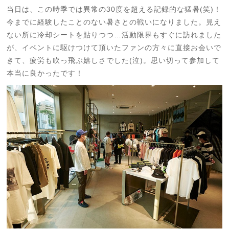
当日は、この時季では異常の30度を超える記録的な猛暑(笑)！
今までに経験したことのない暑さとの戦いになりました。見え
ない所に冷却シートを貼りつつ…活動限界もすぐに訪れました
が、イベントに駆けつけて頂いたファンの方々に直接お会いで
きて、疲労も吹っ飛ぶ嬉しさでした(泣)。思い切って参加して
本当に良かったです！