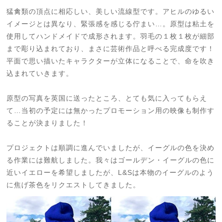
猛禽類の頂点に相応しい、美しい流線型です。
アヒルのゆるい
イメージとは異なり、緊張感を感じる佇まい…。
原型は粘土を
使用してハンドメイドで成形されます。羽毛の１枚１枚が細部
まで彫り込まれており、まさに芸術作品と呼べる完成度です！
平面で思い描いたキャラクターが立体になることで、命を吹き
込まれていきます。
原型の写真を英国に送ったところ、とても気に入ってもらえ
て…当初の
予定には無かったプロモーション用の映像も制作す
ることが決まりました！
プロジェクトは順調に進んでいましたが、イーグルの色を決め
る作業には難航しました。
我々はゴールデン・イーグルの色に
近いイエローを希望しましたが、
L&Sは本物のイーグルのよう
に焦げ茶色をリクエストしてきました。