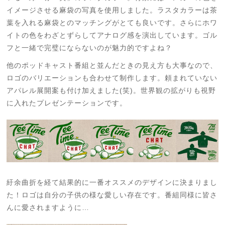
イメージさせる麻袋の写真を使用しました。ラスタカラーは茶
葉を入れる麻袋とのマッチングがとても良いです。さらに
ホワ
イトの
色
をわざとずらしてアナログ感を演出しています。ゴル
フと一緒で完璧にならないのが魅力的ですよね？
他のポッドキャスト番組と並んだときの見え方も大事なので、
ロゴのバリエーションも合わせて制作します。頼まれていない
アパレル展開案も付け加えました(笑)。世界観の拡がりも視野
に入れたプレゼンテーションです。
紆余曲折を経て結果的に一番オススメのデザインに決まりまし
た！ロゴは自分の子供の様な愛しい存在です。番組同様に皆さ
んに愛されますように…