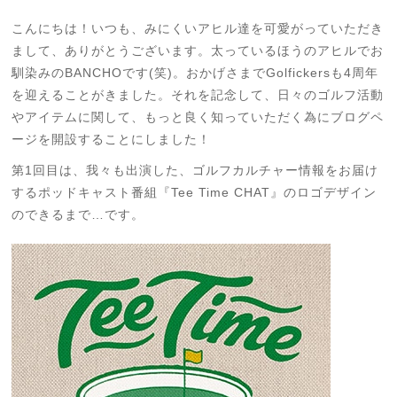
こんにちは！いつも、みにくい
アヒル達を可愛がっていただき
まして
、
ありがとうございます。
太っているほうのアヒルでお
馴染みのBANCHOです(笑)。おかげさまで
Golfickersも4周年
を迎えることがきました。
それを記念して、日々のゴルフ活動
やアイテムに関して、もっと良く知っていただく為に
ブログペ
ージを開設することにしました！
第1回目は、我々も出演した、
ゴルフカルチャー情報をお届け
するポッドキャスト番組『Tee Time CHAT』の
ロゴデザイン
のできるまで…です。