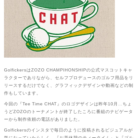
GolfickersはZOZO CHAMPIHONSHIPの公式マスコットキャ
ラクターでありながら、セルフプロデュースのゴルフ用品をリ
リースするだけでなく、グラフィック
デザインや動画などの制
作もしています。
今回の『Tee Time CHAT』のロゴデザインは昨年10月…ちょ
うどZOZOのトーナメントが終了したころに番組のナビゲータ
ーから制作
依頼の電話がありました
。
Golfickers
のインスタで毎日のように投稿されるビジュアルが
気になっていたらしく…
『お茶休憩のティータイム
』と『ゴル