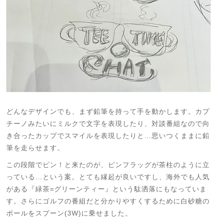
どんなデザインでも、まず鉛筆を持って手を動かします。カプ
チーノみたいにミルクで文字を
表現したり、対談番組なので向
き合ったカップでスマイルを表現したりと…思いつくままに鉛
筆を走らせます。
この段階でピン！と来たのが、ピンフラッグが茶柱のように立
っている…という案。とても縁起が良いですし、海外でも人気
がある『緑茶=グリーンティー』という駄洒落にもなっていま
す。さらにゴルフの番組だと分かりやすくするために白砂糖の
ボールをスプーン(3W)に乗せました。